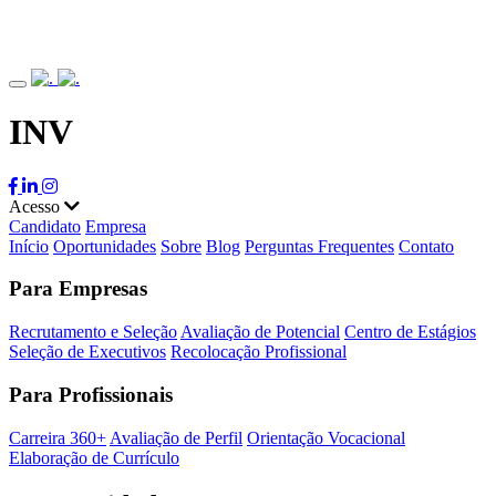
INV
Acesso
Candidato
Empresa
Início
Oportunidades
Sobre
Blog
Perguntas Frequentes
Contato
Para Empresas
Recrutamento e Seleção
Avaliação de Potencial
Centro de Estágios
Seleção de Executivos
Recolocação Profissional
Para Profissionais
Carreira 360+
Avaliação de Perfil
Orientação Vocacional
Elaboração de Currículo