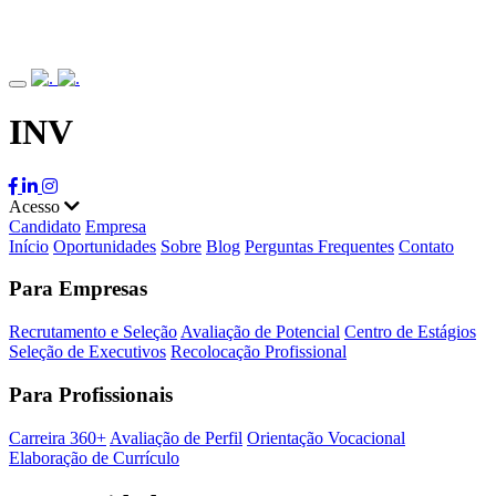
INV
Acesso
Candidato
Empresa
Início
Oportunidades
Sobre
Blog
Perguntas Frequentes
Contato
Para Empresas
Recrutamento e Seleção
Avaliação de Potencial
Centro de Estágios
Seleção de Executivos
Recolocação Profissional
Para Profissionais
Carreira 360+
Avaliação de Perfil
Orientação Vocacional
Elaboração de Currículo