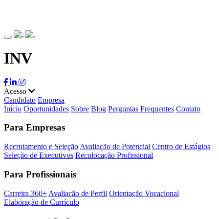
INV
Acesso
Candidato
Empresa
Início
Oportunidades
Sobre
Blog
Perguntas Frequentes
Contato
Para Empresas
Recrutamento e Seleção
Avaliação de Potencial
Centro de Estágios
Seleção de Executivos
Recolocação Profissional
Para Profissionais
Carreira 360+
Avaliação de Perfil
Orientação Vocacional
Elaboração de Currículo