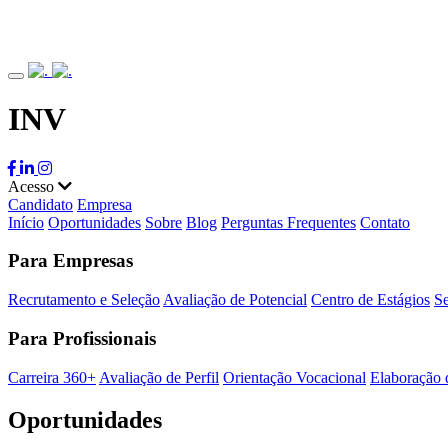
INV
Acesso
Candidato
Empresa
Início
Oportunidades
Sobre
Blog
Perguntas Frequentes
Contato
Para Empresas
Recrutamento e Seleção
Avaliação de Potencial
Centro de Estágios
Se
Para Profissionais
Carreira 360+
Avaliação de Perfil
Orientação Vocacional
Elaboração 
Oportunidades