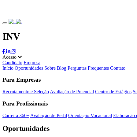
INV
Acesso
Candidato
Empresa
Início
Oportunidades
Sobre
Blog
Perguntas Frequentes
Contato
Para Empresas
Recrutamento e Seleção
Avaliação de Potencial
Centro de Estágios
Se
Para Profissionais
Carreira 360+
Avaliação de Perfil
Orientação Vocacional
Elaboração 
Oportunidades