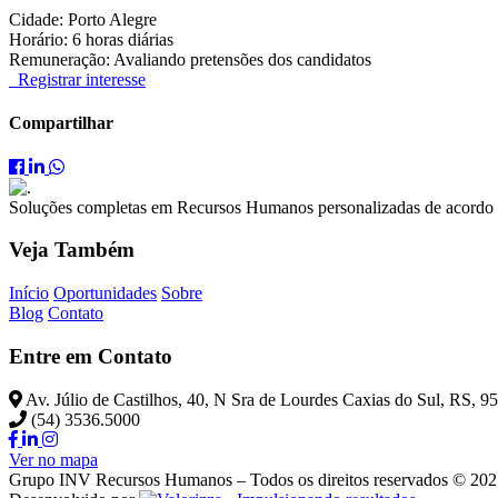
Cidade: Porto Alegre
Horário: 6 horas diárias
Remuneração: Avaliando pretensões dos candidatos
Registrar interesse
Compartilhar
Compartilhar
Compartilhar
Compartilhar
Estágio
Estágio
Estágio
Administrativo
Administrativo
Administrativo
Soluções completas em Recursos Humanos personalizadas de acordo 
(Porto
(Porto
(Porto
Alegre)
Alegre)
Alegre)
Veja Também
no
no
no
Facebook
LinkedIn
WhatsApp
Início
Oportunidades
Sobre
Blog
Contato
Entre em Contato
Av. Júlio de Castilhos, 40, N Sra de Lourdes Caxias do Sul, RS, 
(54) 3536.5000
Ver no mapa
Grupo INV Recursos Humanos – Todos os direitos reservados © 20