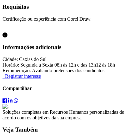
Requisitos
Certificação ou experiência com Corel Draw.
Informações adicionais
Cidade: Caxias do Sul
Horário: Segunda a Sexta 08h ás 12h e das 13h12 ás 18h
Remuneração: Avaliando pretensões dos candidatos
Registrar interesse
Compartilhar
Compartilhar
Compartilhar
Compartilhar
Desenhista
Desenhista
Desenhista
Gráfico
Gráfico
Gráfico
Soluções completas em Recursos Humanos personalizadas de
no
no
no
acordo com os objetivos da sua empresa
Facebook
LinkedIn
WhatsApp
Veja Também