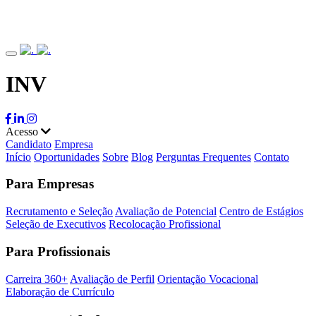
INV
Acesso
Candidato
Empresa
Início
Oportunidades
Sobre
Blog
Perguntas Frequentes
Contato
Para Empresas
Recrutamento e Seleção
Avaliação de Potencial
Centro de Estágios
Seleção de Executivos
Recolocação Profissional
Para Profissionais
Carreira 360+
Avaliação de Perfil
Orientação Vocacional
Elaboração de Currículo