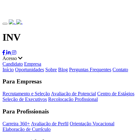
INV
Acesso
Candidato
Empresa
Início
Oportunidades
Sobre
Blog
Perguntas Frequentes
Contato
Para Empresas
Recrutamento e Seleção
Avaliação de Potencial
Centro de Estágios
Seleção de Executivos
Recolocação Profissional
Para Profissionais
Carreira 360+
Avaliação de Perfil
Orientação Vocacional
Elaboração de Currículo