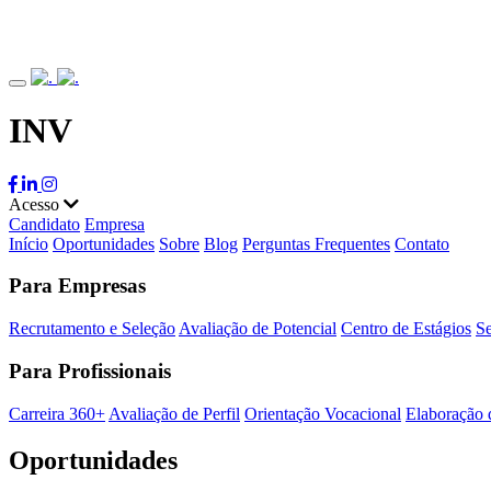
INV
Acesso
Candidato
Empresa
Início
Oportunidades
Sobre
Blog
Perguntas Frequentes
Contato
Para Empresas
Recrutamento e Seleção
Avaliação de Potencial
Centro de Estágios
Se
Para Profissionais
Carreira 360+
Avaliação de Perfil
Orientação Vocacional
Elaboração 
Oportunidades