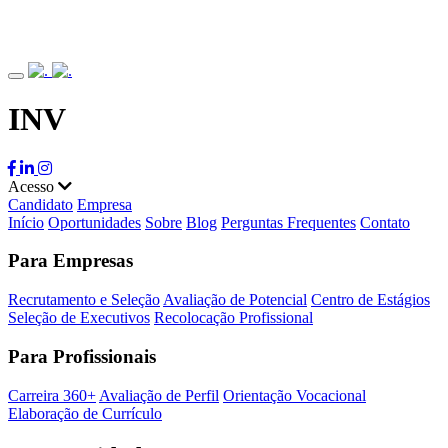
INV
Acesso
Candidato
Empresa
Início
Oportunidades
Sobre
Blog
Perguntas Frequentes
Contato
Para Empresas
Recrutamento e Seleção
Avaliação de Potencial
Centro de Estágios
Seleção de Executivos
Recolocação Profissional
Para Profissionais
Carreira 360+
Avaliação de Perfil
Orientação Vocacional
Elaboração de Currículo