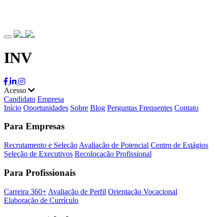
INV
Acesso
Candidato
Empresa
Início
Oportunidades
Sobre
Blog
Perguntas Frequentes
Contato
Para Empresas
Recrutamento e Seleção
Avaliação de Potencial
Centro de Estágios
Seleção de Executivos
Recolocação Profissional
Para Profissionais
Carreira 360+
Avaliação de Perfil
Orientação Vocacional
Elaboração de Currículo