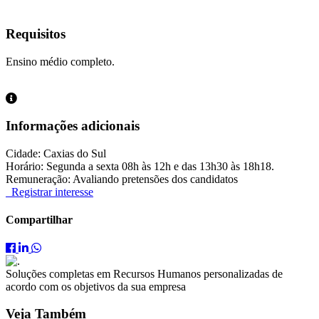
Requisitos
Ensino médio completo.
Informações adicionais
Cidade: Caxias do Sul
Horário: Segunda a sexta 08h às 12h e das 13h30 às 18h18.
Remuneração: Avaliando pretensões dos candidatos
Registrar interesse
Compartilhar
Compartilhar
Compartilhar
Compartilhar
Auxiliar
Auxiliar
Auxiliar
de
de
de
Soluções completas em Recursos Humanos personalizadas de
Almoxarifado
Almoxarifado
Almoxarifado
acordo com os objetivos da sua empresa
no
no
no
Facebook
LinkedIn
WhatsApp
Veja Também