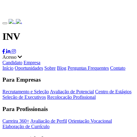
INV
Acesso
Candidato
Empresa
Início
Oportunidades
Sobre
Blog
Perguntas Frequentes
Contato
Para Empresas
Recrutamento e Seleção
Avaliação de Potencial
Centro de Estágios
Seleção de Executivos
Recolocação Profissional
Para Profissionais
Carreira 360+
Avaliação de Perfil
Orientação Vocacional
Elaboração de Currículo