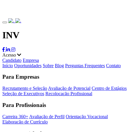
INV
Acesso
Candidato
Empresa
Início
Oportunidades
Sobre
Blog
Perguntas Frequentes
Contato
Para Empresas
Recrutamento e Seleção
Avaliação de Potencial
Centro de Estágios
Seleção de Executivos
Recolocação Profissional
Para Profissionais
Carreira 360+
Avaliação de Perfil
Orientação Vocacional
Elaboração de Currículo