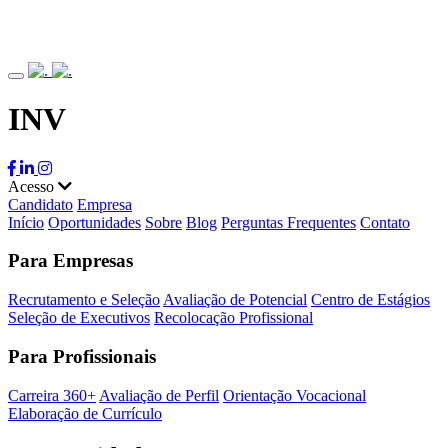
INV
Acesso
Candidato
Empresa
Início
Oportunidades
Sobre
Blog
Perguntas Frequentes
Contato
Para Empresas
Recrutamento e Seleção
Avaliação de Potencial
Centro de Estágios
Seleção de Executivos
Recolocação Profissional
Para Profissionais
Carreira 360+
Avaliação de Perfil
Orientação Vocacional
Elaboração de Currículo