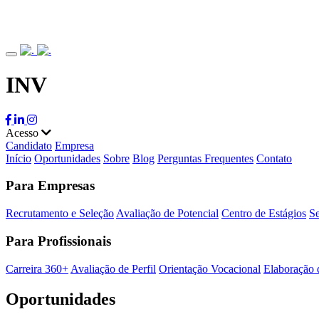
INV
Acesso
Candidato
Empresa
Início
Oportunidades
Sobre
Blog
Perguntas Frequentes
Contato
Para Empresas
Recrutamento e Seleção
Avaliação de Potencial
Centro de Estágios
Se
Para Profissionais
Carreira 360+
Avaliação de Perfil
Orientação Vocacional
Elaboração 
Oportunidades