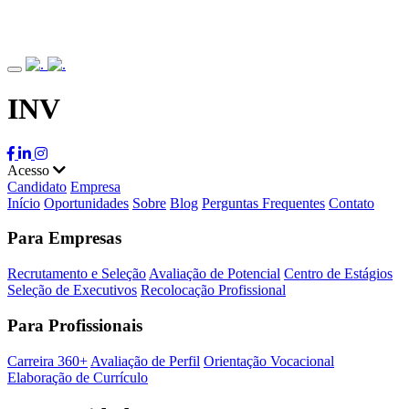
INV
Acesso
Candidato
Empresa
Início
Oportunidades
Sobre
Blog
Perguntas Frequentes
Contato
Para Empresas
Recrutamento e Seleção
Avaliação de Potencial
Centro de Estágios
Seleção de Executivos
Recolocação Profissional
Para Profissionais
Carreira 360+
Avaliação de Perfil
Orientação Vocacional
Elaboração de Currículo